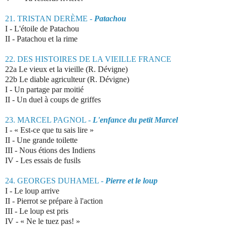
21. TRISTAN DERÈME -
Patachou
I -
L'étoile de Patachou
II - Patachou et la rime
22. DES HISTOIRES DE LA VIEILLE FRANCE
22a Le vieux et la vieille
(R. Dévigne)
22b Le diable agriculteur
(R. Dévigne)
I - Un partage par moitié
II - Un duel à coups de griffes
23. MARCEL PAGNOL -
L'enfance du petit Marcel
I - « Est-ce que tu sais lire »
II - Une grande toilette
III - Nous étions des Indiens
IV - Les essais de fusils
24. GEORGES
DUHAMEL -
Pierre et le loup
I -
Le loup arrive
II - Pierrot se prépare à l'action
III - Le loup est pris
IV - « Ne le tuez pas! »