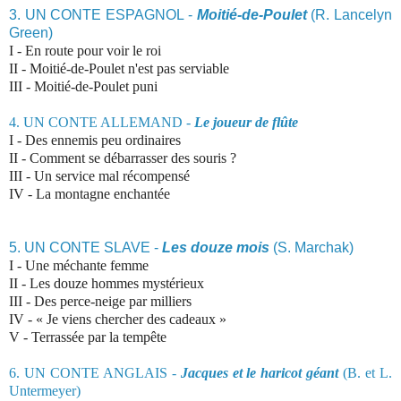
3. UN CONTE ESPAGNOL -
Moitié-de-Poulet
(R. Lancelyn
Green)
I - En route pour voir le roi
II - Moitié-de-Poulet n'est pas serviable
III - Moitié-de-Poulet puni
4.
UN CONTE ALLEMAND -
Le joueur de flûte
I -
Des ennemis peu ordinaires
II - Comment se débarrasser des souris ?
III - Un service mal récompensé
IV - La montagne enchantée
5. UN CONTE SLAVE -
Les douze mois
(S.
Marchak)
I - Une méchante femme
II - Les douze hommes mystérieux
III - Des perce-neige par milliers
IV - « Je viens chercher des cadeaux »
V - Terrassée par la tempête
6. UN CONTE ANGLAIS -
Jacques et le haricot géant
(B. et L.
Untermeyer)