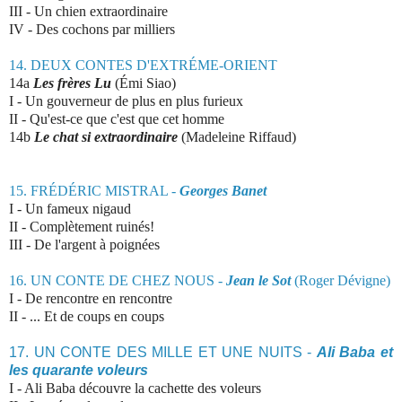
III - Un chien extraordinaire
IV - Des cochons par milliers
14. DEUX CONTES D'EXTRÉME-ORIENT
14a
Les frères Lu
(Émi Siao)
I - Un gouverneur de plus en plus furieux
II
-
Qu'est
-
ce que c'est que cet homme
14b
Le chat si extraordinaire
(Madeleine Riffaud)
15. FRÉDÉRIC MISTRAL -
Georges Banet
I -
Un fameux nigaud
II - Complètement ruinés!
III - De l'argent à poignées
16. UN CONTE DE CHEZ NOUS -
Jean le Sot
(Roger Dévigne)
I - De rencontre en rencontre
II - ... Et de coups en coups
17. UN CONTE DES MILLE ET UNE NUITS
-
Ali Baba et
les quarante voleurs
I -
Ali Baba découvre la cachette des voleurs