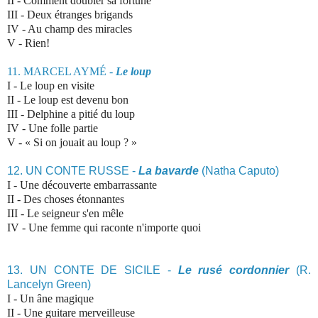
II
-
Comment doubler sa fortune
III -
Deux étranges brigands
IV - Au
champ des miracles
V - Rien!
11. MARCEL AYMÉ -
Le loup
I -
Le loup en visite
II - Le loup est devenu bon
III - Delphine a pitié du loup
IV - Une folle partie
V - « Si on jouait au loup ? »
12. UN CONTE RUSSE -
La bavarde
(Natha Caputo)
I - Une découverte embarrassante
II - Des choses étonnantes
III - Le seigneur s'en mêle
IV - Une femme qui raconte n'importe quoi
13. UN CONTE DE SICILE -
Le rusé cordonnier
(R.
Lancelyn Green)
I - Un âne magique
II - Une guitare merveilleuse