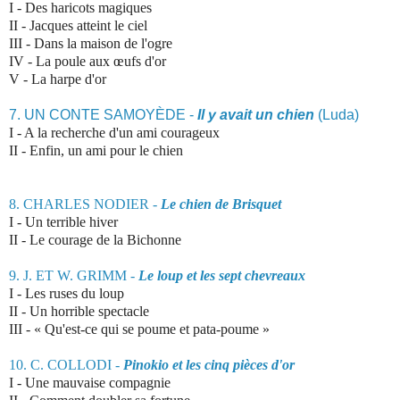
I - Des haricots magiques
II - Jacques atteint le ciel
III - Dans la maison de l'ogre
IV - La poule aux œufs d'or
V - La harpe d'or
7. UN CONTE SAMOYÈDE -
Il y avait un chien
(Luda)
I - A la recherche d'un ami courageux
II - Enfin, un ami pour le chien
8. CHARLES NODIER -
Le chien de Brisquet
I -
Un terrible hiver
II - Le courage de la Bichonne
9. J.
ET W. GRIMM -
Le loup et les sept chevreaux
I -
Les ruses du loup
II - Un horrible spectacle
III - «
Qu'est-ce qui se poume et pata‑poume »
10. C
. COLLODI -
Pinokio et les cinq pièces d'or
I -
Une mauvaise compagnie