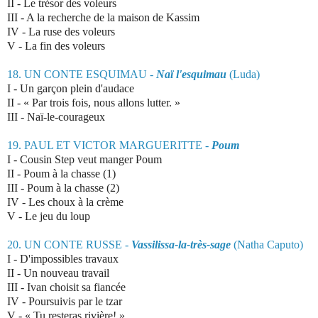
II - Le trésor des voleurs
III - A la recherche de la maison de Kassim
IV - La ruse des voleurs
V - La fin des voleurs
18. UN CONTE ESQUIMAU -
Naï l'esquimau
(Luda)
I - Un garçon plein d'audace
II - « Par trois fois, nous allons lutter. »
III - Naï-le-courageux
19. PAUL ET VICTOR MARGUERITTE -
Poum
I - Cousin Step veut manger Poum
II - Poum à la chasse (1)
III - Poum à la chasse (2)
IV - Les choux à la crème
V - Le jeu du loup
20. UN CONTE
RUSSE -
Vassilissa-la-très-sage
(Natha Caputo)
I - D'impossibles travaux
II - Un nouveau travail
III - Ivan choisit sa fiancée
IV - Poursuivis par le tzar
V - « Tu resteras rivière! »