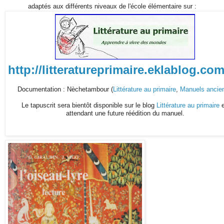
adaptés aux différents niveaux de l'école élémentaire sur :
http://litteratureprimaire.eklablog.com
Documentation : Nèchetambour (
Littérature au primaire
,
Manuels ancie
Le tapuscrit sera bientôt disponible sur le blog
Littérature au primaire
e
attendant une future réédition du manuel.