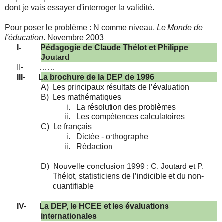
dont je vais essayer d'interroger la validité.
Pour poser le problème : N comme niveau,
Le Monde de
l'éducation
. Novembre 2003
I-
Pédagogie de Claude Thélot et Philippe
Joutard
II-
……
III-
La brochure de la DEP de 1996
A)
Les principaux résultats de l’évaluation
B)
Les mathématiques
i.
La résolution des problèmes
ii.
Les compétences calculatoires
C)
Le français
i.
Dictée - orthographe
ii.
Rédaction
D)
Nouvelle conclusion 1999 : C. Joutard et P.
Thélot, statisticiens de l’indicible et du non-
quantifiable
IV-
La DEP, le HCEE et les évaluations
internationales