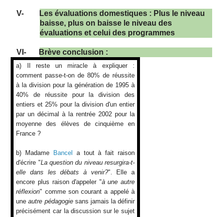
V-
Les évaluations domestiques : Plus le niveau
baisse, plus on baisse le niveau des
évaluations et celui des programmes
VI-
Brève conclusion :
a) Il reste un miracle à expliquer :
comment passe-t-on de 80% de réussite
à la division pour la génération de 1995 à
40% de réussite pour la division des
entiers et 25% pour la division d'un entier
par un décimal à la rentrée 2002 pour la
moyenne des élèves de cinquième en
France ?
b) Madame
Bancel
a tout à fait raison
d'écrire "
La question du niveau resurgira-t-
elle dans les débats à venir?
". Elle a
encore plus raison d'appeler "
à une autre
réflexion
" comme son courant a appelé à
une
autre pédagogie
sans jamais la définir
précisément car la discussion sur le sujet