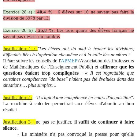
Exercice 28 a) :
40,4 %
.
6 élèves sur 10 ne savent pas faire la
division de 3978 par 13.
Exercice 28 b) :
25,8 %
.
Les trois quarts des élèves français ne
savent pas diviser un nombre.
Justification
1
:
"Les élèves ont du mal à traiter les divisions,
difficultés liées à l’opération elle-même et à la taille des nombres."
suivre les conseils de l'
APMEP
(Association des Professeurs
Il faut
de Mathématiques de l’Enseignement Public) et
affirmer que les
questions étaient trop compliquées
:
« Il est regrettable que
certaines compétences "de base" n'aient pas été évaluées dans des
situations … plus simples. »
.
Justification 2 :
"Il s'agit d'une compétence en cours d'acquisition"
La machine à calculer permettrait aux élèves d'aboutir au bon
résultat.
Justification 3 :
ne pas se justifier,
il suffit
de continuer à faire
silence
.
- Le ministère n'a pas convoqué la presse pour qu'elle