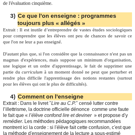
de l'évaluation cinquième.
3)
Ce que l’on enseigne : programmes
toujours plus « allégés »
Extrait : Il est inutile d’entreprendre de vastes études sociologiques
pour comprendre que les élèves ont peu de chances de savoir ce
que l'on ne leur a pas enseigné.
D'autant plus que, si l'on considère que la connaissance n'est pas un
magmas d'expériences, mais suppose un minimum d'organisation,
une logique et un ordre d'apprentissage, le fait de supprimer une
partie du
curriculum
à un moment donné ne peut que perturber et
rendre plus difficile l'apprentissage des notions restantes (surtout
pour les élèves qui ont le plus de difficultés).
4)
Comment on l’enseigne
Extrait : Dans le livret "
Lire au C.P.
" censé lutter contre
l’illettrisme, la doctrine officielle dénonce comme une faute
le fait que «
l’élève confond lire et deviner
» et propose d'y
remédier
. Les méthodes pédagogiques recommandées
montrent ici la corde : si l'élève fait cette confusion, c'est que
la méthode d'enseignement de la lecture a sous-estimé