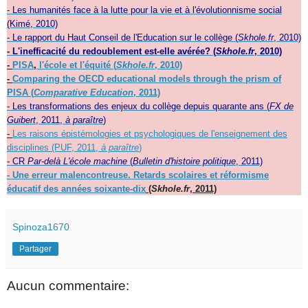
- Les humanités face à la lutte pour la vie et à l'évolutionnisme social
(Kimé, 2010)
- Le rapport du Haut Conseil de l'Education sur le collège (
Skhole.fr
, 2010)
- L'inefficacité du redoublement est-elle avérée? (
Skhole.fr
, 2010)
-
PISA
,
l'école et l'équité (
Skhole.fr
, 2010)
-
Comparing the OECD educational models through the prism of
PISA (
Comparative Education
, 2011)
- Les transformations des enjeux du collège depuis quarante ans (
FX de
Guibert
, 2011,
à paraître
)
-
Les raisons épistémologies et psychologiques de l'enseignement des
disciplines (PUF, 2011,
à paraître
)
- CR
Par-delà L'école machine
(
Bulletin d'histoire politique
, 2011)
- Une erreur malencontreuse. Retards scolaires et réformisme
éducatif des années soixante-dix
(
Skhole.fr
, 2011)
Spinoza1670
Partager
Aucun commentaire: