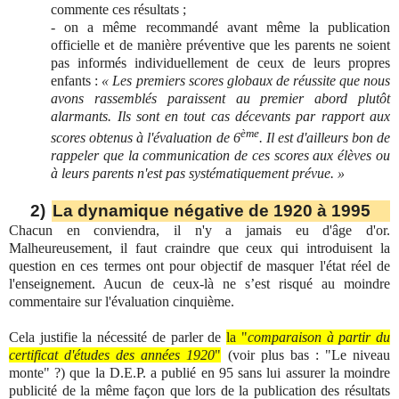
commente ces résultats ;
- on a même recommandé avant même la publication
officielle et de manière préventive que les parents ne soient
pas informés individuellement de ceux de leurs propres
enfants :
« Les premiers scores globaux de réussite que nous
avons rassemblés paraissent au premier abord plutôt
alarmants. Ils sont en tout cas décevants par rapport aux
ème
scores obtenus à l'évaluation de 6
. Il est d'ailleurs bon de
rappeler que la communication de ces scores aux élèves ou
à leurs parents n'est pas systématiquement prévue. »
2)
La dynamique négative de 1920 à 1995
Chacun en conviendra, il n'y a jamais eu d'âge d'or.
Malheureusement, il faut craindre que ceux qui introduisent la
question en ces termes ont pour objectif de masquer l'état réel de
l'enseignement. Aucun de ceux-là ne s’est risqué au moindre
commentaire sur l'évaluation cinquième.
Cela justifie la nécessité de parler de
la "
comparaison à partir du
certificat d'études des années 1920
"
(voir plus bas : "Le niveau
monte" ?) que la D.E.P. a publié en 95 sans lui assurer la moindre
publicité de la même façon que lors de la publication des résultats