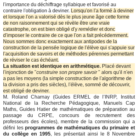
l'importance du déchiffrage syllabique et favorisé au
contraire l'obligation à deviner.
Lorsqu'on l'a formé à deviner
et lorsque l'on a valorisé dès le plus jeune âge cette forme
de non raisonnement qui se révèle être une vraie
catastrophe, on est bien obligé d'y
remédier
et donc
d'imposer le contraire de ce que l'on a fait précédemment.
Nous sommes donc exactement aux antipodes de la
construction de la pensée logique de l'élève qui s'appuie sur
l'acquisition de savoirs et de méthodes pérennes permettant
de réviser le cas échéant.
La situation est identique en arithmétique.
Placé devant
l'injonction de "
construire son propre savoir
" alors qu'il n'en
a pas les moyens (la simple construction de l'algorithme de
la division a pris des siècles), l'élève, sommé de découvrir,
est obligé de deviner.
M. Roland Charnay (Guides ERMEL de l’INRP, Institut
National de la Recherche Pédagogique, Manuels Cap
Maths, Guides Hatier de mathématiques de préparation au
passage du CRPE, concours de recrutement des
professeurs des écoles), membre de la commission qui a
défini les
programmes de mathématiques du primaire et
du collège en 1995
, les présentait ainsi le 8 Novembre