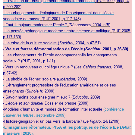
- L'évolution de l'enseignement secondaire américain
(PUF 1999, chap.4,
p.209-282)
-
Les changements idéologiques de l'enseignement dans l'école
secondaire de masse
(PUF 2001, p.117-145)
-
Faut-il toujours moderniser l'école ?
(
Résonances
2004, n°5)
-
La pensée pédagogique moderne : entre science et politique
(PUF 2005,
p.117-139)
- La crise de la culture scolaire (
Sociétal,
2004, p.47-51)
- Vraie et fausse démocratisation de l'école
(
Sociétal
, 2001, p.26-30)
- Les changements de l'école accompagnent-ils les changements
sociaux ?
(PUF, 2001, p.1-11)
- Vers un renouveau du collège unique ?
(
Les Cahiers français
, 2008,
p.37-42)
- La phobie de l'échec scolaire
(
Libération
, 2009)
-
L'étranglement progressiste de l'éducation américaine et de ses
enseignants
(
Skhole.fr
, 2009)
- Savoir moins pour enseigner mieux ?
(
Educobs
, 2009)
-
L'école et son double
/ Dossier de presse
(2009)
-Modèles d'humanité et modes de formation intellectuelle
(conférence
Sauver les lettres
, septembre 2009)
-Histoire-géographie: un pas vers la barbarie?
(
Le Figaro
, 14/12/09)
-
L'imaginaire réformateur. PISA et les politiques de l'école (
Le Débat
,
mars-avril 2010).